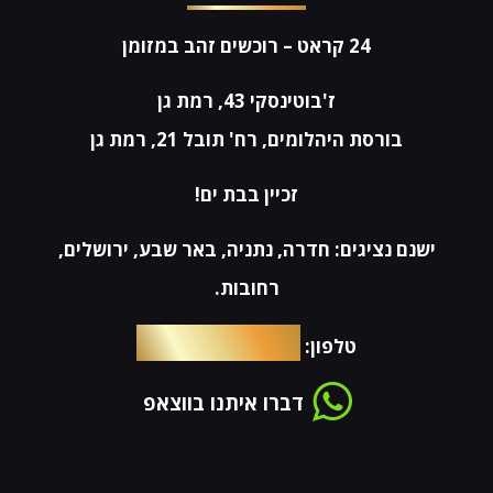
24 קראט
– רוכשים זהב במזומן
ז'בוטינסקי 43, רמת גן
בורסת היהלומים, רח' תובל 21, רמת גן
זכיין בבת ים!
ישנם נציגים: חדרה, נתניה, באר שבע, ירושלים,
רחובות.
054-4653576
טלפון:
דברו איתנו בווצאפ