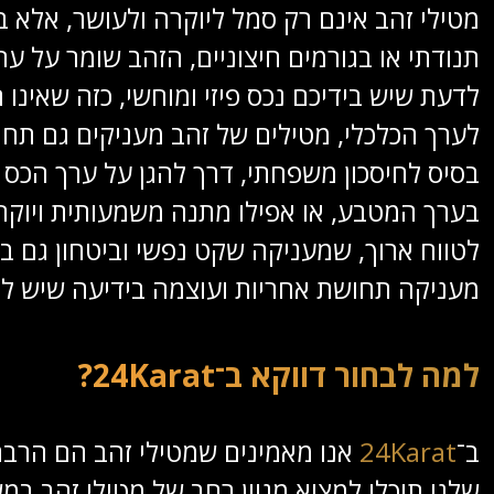
מטילי זהב אינם רק סמל ליוקרה ולעושר, אלא 
תנודתי או בגורמים חיצוניים, הזהב שומר על ער
לדעת שיש בידיכם נכס פיזי ומוחשי, כזה שאינו
לערך הכלכלי, מטילים של זהב מעניקים גם תח
בסיס לחיסכון משפחת
בערך המטבע, או אפילו מתנה משמעותית ויוקר
לטווח ארוך, שמעניקה שקט נפשי וביטחון גם 
מעניקה תחושת אחריות ועוצמה בידיעה שיש לכ
למה לבחור דווקא ב־24Karat?
ב־
24Karat
אנו מאמינים שמטילי זהב הם הרבה 
שלנו תוכלו למצוא מגוון רחב של מטילי זהב ב