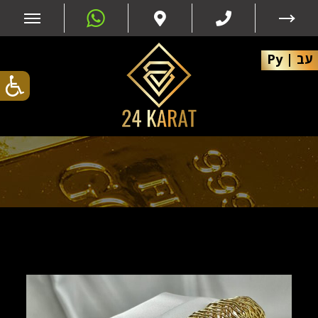
עב
|
Ру