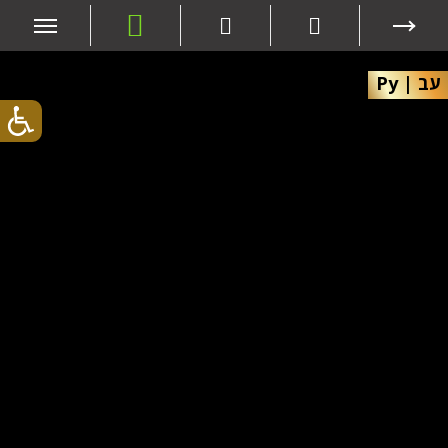
עב
|
Ру