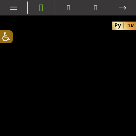
עב
|
Ру