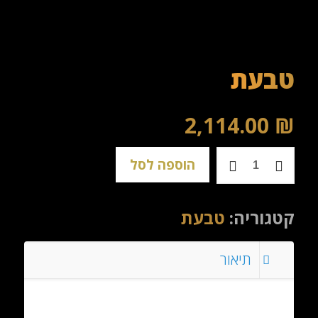
טבעת
2,114.00
₪
כמות
הוספה לסל
של
טבעת
קטגוריה:
טבעת
תיאור