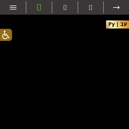
עב
|
Ру