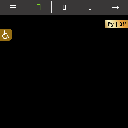
עב
|
Ру