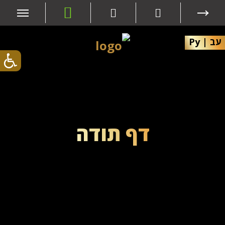
עב
|
Ру
דף תודה